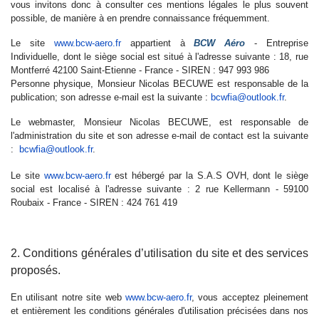
vous invitons donc à consulter ces mentions légales le plus souvent
possible, de manière à en prendre connaissance fréquemment.
Le site
www.bcw-aero.fr
appartient à
BCW Aéro
- Entreprise
Individuelle, dont le siège social est situé à l'adresse suivante : 18, rue
Montferré 42100 Saint-Etienne - France - SIREN : 947 993 986
Personne physique, Monsieur Nicolas BECUWE est responsable de la
publication; son adresse e-mail est la suivante :
bcwfia@outlook.fr
.
Le webmaster, Monsieur Nicolas BECUWE, est responsable de
l'administration du site et son adresse e-mail de contact est la suivante
:
bcwfia@outlook.fr
.
Le site
www.bcw-aero.fr
est hébergé par la S.A.S OVH, dont le siège
social est localisé à l'adresse suivante : 2 rue Kellermann - 59100
Roubaix - France - SIREN : 424 761 419
2. Conditions générales d’utilisation du site et des services
proposés.
En utilisant notre site web
www.bcw-aero.fr
, vous acceptez pleinement
et entièrement les conditions générales d'utilisation précisées dans nos