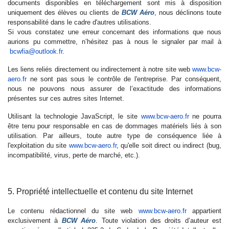
documents disponibles en téléchargement sont mis à disposition
uniquement des élèves ou clients de
BCW Aéro
, nous déclinons toute
responsabilité dans le cadre d'autres utilisations.
Si vous constatez une erreur concernant des informations que nous
aurions pu commettre, n’hésitez pas à nous le signaler par mail à
bcwfia@outlook.fr
.
Les liens reliés directement ou indirectement à notre site web
www.bcw-
aero.fr
ne sont pas sous le contrôle de l'entreprise. Par conséquent,
nous ne pouvons nous assurer de l’exactitude des informations
présentes sur ces autres sites Internet.
Utilisant la technologie JavaScript, le site
www.bcw-aero.fr
ne pourra
être tenu pour responsable en cas de dommages matériels liés à son
utilisation. Par ailleurs, toute autre type de conséquence liée à
l'exploitation du site
www.bcw-aero.fr
, qu'elle soit direct ou indirect (bug,
incompatibilité, virus, perte de marché, etc.).
5. Propriété intellectuelle et contenu du site Internet
Le contenu rédactionnel du site web
www.bcw-aero.fr
appartient
exclusivement à
BCW Aéro
. Toute violation des droits d’auteur est