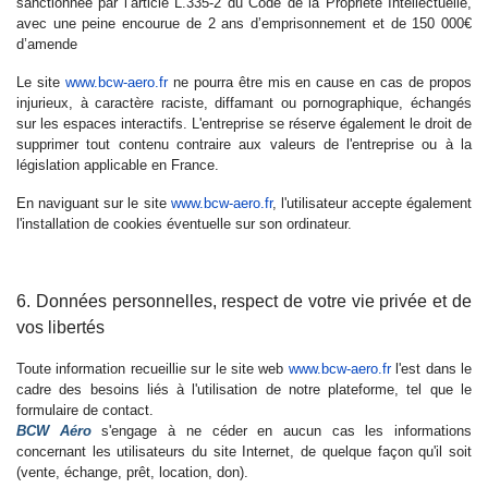
sanctionnée par l’article L.335-2 du Code de la Propriété Intellectuelle,
avec une peine encourue de 2 ans d’emprisonnement et de 150 000€
d’amende
Le site
www.bcw-aero.fr
ne pourra être mis en cause en cas de propos
injurieux, à caractère raciste, diffamant ou pornographique, échangés
sur les espaces interactifs. L'entreprise se réserve également le droit de
supprimer tout contenu contraire aux valeurs de l'entreprise ou à la
législation applicable en France.
En naviguant sur le site
www.bcw-aero.fr
, l'utilisateur accepte également
l'installation de cookies éventuelle sur son ordinateur.
6. Données personnelles, respect de votre vie privée et de
vos libertés
Toute information recueillie sur le site web
www.bcw-aero.fr
l'est dans le
cadre des besoins liés à l'utilisation de notre plateforme, tel que le
formulaire de contact.
BCW Aéro
s'engage à ne céder en aucun cas les informations
concernant les utilisateurs du site Internet, de quelque façon qu'il soit
(vente, échange, prêt, location, don).